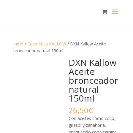
Inicio
/
Cosmética KALLOW
/ DXN Kallow Aceite
bronceador natural 150ml
DXN Kallow
Aceite
bronceador
natural
150ml
26,50
€
Con aceites como coco,
girasol y zanahoria,
enriquecido con vitamina