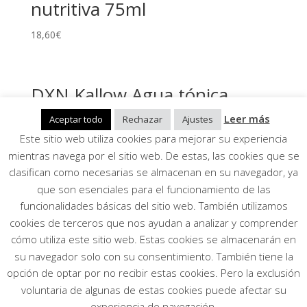
nutritiva 75ml
18,60
€
DXN Kallow Agua tónica
micelar de limpieza con salvia
Leer más
Aceptar todo
Rechazar
Ajustes
y hamamelis 200ml
Este sitio web utiliza cookies para mejorar su experiencia
mientras navega por el sitio web. De estas, las cookies que se
20,90
€
clasifican como necesarias se almacenan en su navegador, ya
que son esenciales para el funcionamiento de las
funcionalidades básicas del sitio web. También utilizamos
Aviso Legal, Política de privacidad, Condiciones
cookies de terceros que nos ayudan a analizar y comprender
generales
cómo utiliza este sitio web. Estas cookies se almacenarán en
Mi cuenta
su navegador solo con su consentimiento. También tiene la
opción de optar por no recibir estas cookies. Pero la exclusión
Todos los derechos reservados. Página creada por
voluntaria de algunas de estas cookies puede afectar su
Andrea Papp
experiencia de navegación.