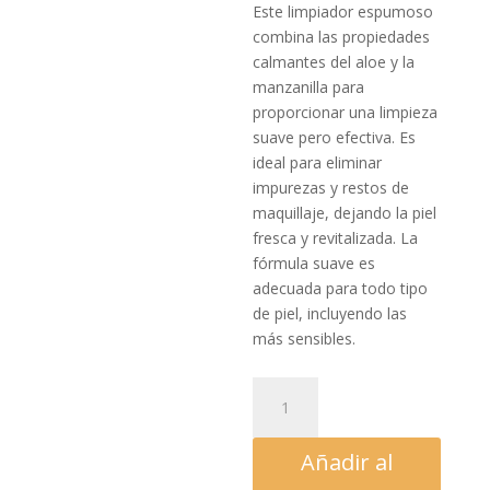
Este limpiador espumoso
combina las propiedades
calmantes del aloe y la
manzanilla para
proporcionar una limpieza
suave pero efectiva. Es
ideal para eliminar
impurezas y restos de
maquillaje, dejando la piel
fresca y revitalizada. La
fórmula suave es
adecuada para todo tipo
de piel, incluyendo las
más sensibles.
DXN
Kallow
Limpiador
Añadir al
espumoso
instantáneo