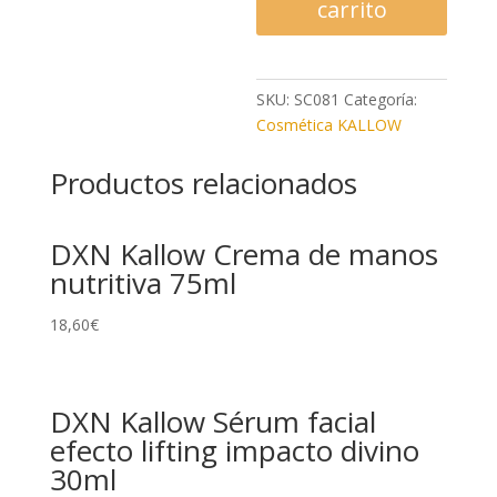
carrito
de
aloe
y
SKU:
SC081
Categoría:
manzanilla
Cosmética KALLOW
150ml
cantidad
Productos relacionados
DXN Kallow Crema de manos
nutritiva 75ml
18,60
€
DXN Kallow Sérum facial
efecto lifting impacto divino
30ml