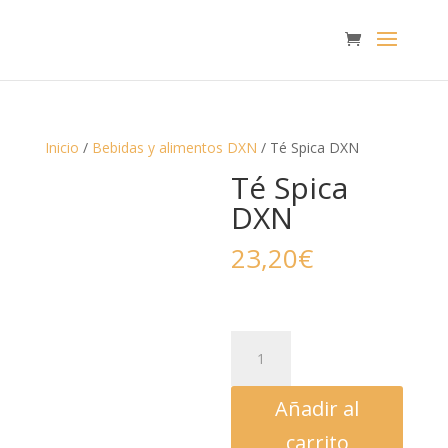
Inicio
/
Bebidas y alimentos DXN
/ Té Spica DXN
Té Spica
DXN
23,20
€
Té
Spica
DXN
Añadir al
cantidad
carrito