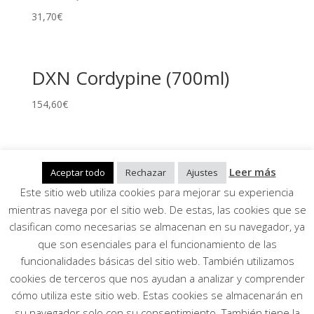
31,70
€
DXN Cordypine (700ml)
154,60
€
Zhi Mint Plus (caramelos de
Leer más
Aceptar todo
Rechazar
Ajustes
menta con ganoderma)
Este sitio web utiliza cookies para mejorar su experiencia
mientras navega por el sitio web. De estas, las cookies que se
51,20
€
clasifican como necesarias se almacenan en su navegador, ya
que son esenciales para el funcionamiento de las
funcionalidades básicas del sitio web. También utilizamos
Aviso Legal, Política de privacidad, Condiciones
cookies de terceros que nos ayudan a analizar y comprender
generales
cómo utiliza este sitio web. Estas cookies se almacenarán en
Mi cuenta
su navegador solo con su consentimiento. También tiene la