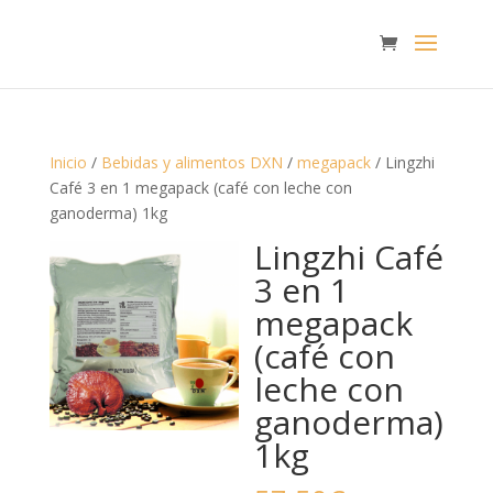
Inicio
/
Bebidas y alimentos DXN
/
megapack
/ Lingzhi
Café 3 en 1 megapack (café con leche con
ganoderma) 1kg
Lingzhi Café
3 en 1
megapack
(café con
leche con
ganoderma)
1kg