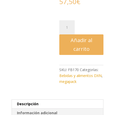
57,50
€
Lingzhi
Café
3
Añadir al
en
1
carrito
megapack
(café
con
SKU:
FB170
Categorías:
leche
Bebidas y alimentos DXN
,
con
megapack
ganoderma)
1kg
cantidad
Descripción
Información adicional